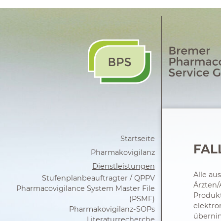
Startseite
FAL
Pharmakovigilanz
Dienstleistungen
Alle a
Stufenplanbeauftragter / QPPV
Ärzten/
Pharmacovigilance System Master File
Produkt
(PSMF)
elektro
Pharmakovigilanz-SOPs
übernim
Literaturrecherche